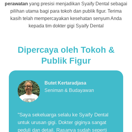
perawatan
yang presisi menjadikan Syaify Dental sebagai
pilihan utama bagi para tokoh dan publik figur. Terima
kasih telah mempercayakan kesehatan senyum Anda
kepada tim dokter gigi Syaify Dental
Dipercaya oleh Tokoh &
Publik Figur
Herry Zudianto
Walikota Yogyakarta (2001-2011)
tal
"Saya selalu nyaman perawatan gigi di
at
Syaify Dental. Dokter gigi, perawat, dan
ti
seluruh staff ramah dan sangat perhatian.