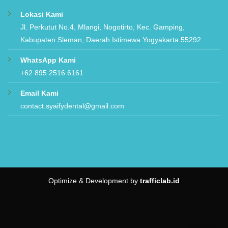
Hubungi Kami
Lokasi Kami
Jl. Perkutut No.4, Mlangi, Nogotirto, Kec. Gamping,
Kabupaten Sleman, Daerah Istimewa Yogyakarta 55292
WhatsApp Kami
+62 895 2516 6161
Email Kami
contact.syaifydental@gmail.com
Optimize & Development by
trafficlab.id