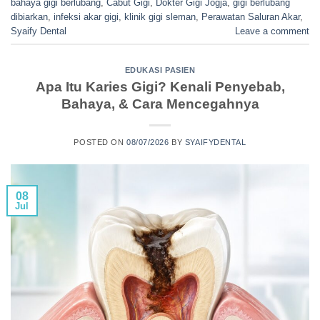
bahaya gigi berlubang
,
Cabut Gigi
,
Dokter Gigi Jogja
,
gigi berlubang
dibiarkan
,
infeksi akar gigi
,
klinik gigi sleman
,
Perawatan Saluran Akar
,
Syaify Dental
Leave a comment
EDUKASI PASIEN
Apa Itu Karies Gigi? Kenali Penyebab,
Bahaya, & Cara Mencegahnya
POSTED ON
08/07/2026
BY
SYAIFYDENTAL
08
Jul