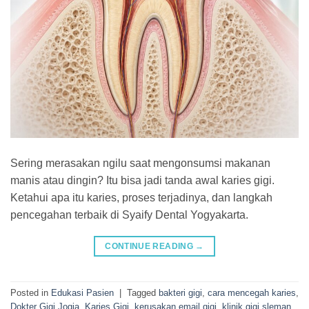
Sering merasakan ngilu saat mengonsumsi makanan
manis atau dingin? Itu bisa jadi tanda awal karies gigi.
Ketahui apa itu karies, proses terjadinya, dan langkah
pencegahan terbaik di Syaify Dental Yogyakarta.
CONTINUE READING
→
Posted in
Edukasi Pasien
|
Tagged
bakteri gigi
,
cara mencegah karies
,
Dokter Gigi Jogja
,
Karies Gigi
,
kerusakan email gigi
,
klinik gigi sleman
,