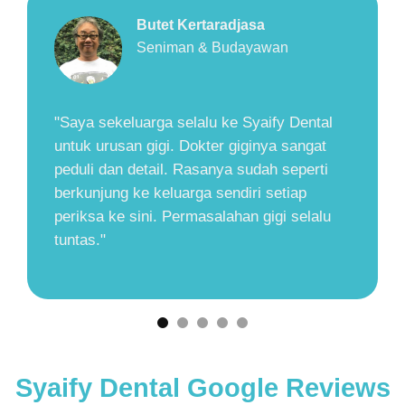
Herry Zudianto
Walikota Yogyakarta (2001-2011)
"Saya selalu nyaman perawatan gigi di
Syaify Dental. Dokter gigi, perawat, dan
seluruh staff ramah dan sangat perhatian.
Kliniknya sangat bersih dan nyaman.
Dokter gigi nya sangat sabar menjelaskan
proses perawatan, jadi selain bebas dari
masalah gigi kita juga tambah pengetahuan
tentang kesehatan gigi kita"