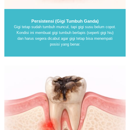
Persistensi (Gigi Tumbuh Ganda)
Gigi tetap sudah tumbuh muncul, tapi gigi susu belum copot.
Kondisi ini membuat gigi tumbuh berlapis (seperti gigi hiu)
dan harus segera dicabut agar gigi tetap bisa menempati
posisi yang benar
.