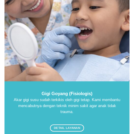
Gigi Goyang (Fisiologis)
Akar gigi susu sudah terkikis oleh gigi tetap. Kami membantu
mencabutnya dengan teknik minim sakit agar anak tidak
trauma.
DETAIL LAYANAN