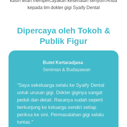
kasih telah mempercayakan kesehatan senyum Anda
kepada tim dokter gigi Syaify Dental
Dipercaya oleh Tokoh &
Publik Figur
Herry Zudianto
Walikota Yogyakarta (2001-2011)
"Saya selalu nyaman perawatan gigi di
Syaify Dental. Dokter gigi, perawat, dan
seluruh staff ramah dan sangat perhatian.
Kliniknya sangat bersih dan nyaman.
Dokter gigi nya sangat sabar menjelaskan
proses perawatan, jadi selain bebas dari