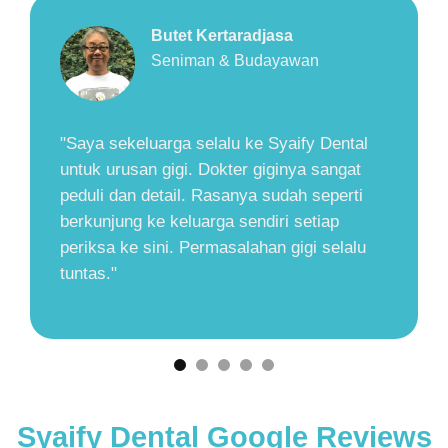
Herry Zudianto
Walikota Yogyakarta (2001-2011)
"Saya selalu nyaman perawatan gigi di
Syaify Dental. Dokter gigi, perawat, dan
seluruh staff ramah dan sangat perhatian.
Kliniknya sangat bersih dan nyaman.
Dokter gigi nya sangat sabar menjelaskan
proses perawatan, jadi selain bebas dari
masalah gigi kita juga tambah pengetahuan
tentang kesehatan gigi kita"